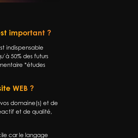
est important ?
est indispensable
qu’à 50% des futurs
émentaire *études
site WEB ?
/vos domaine(s) et de
actif et de qualité,
ile car le langage