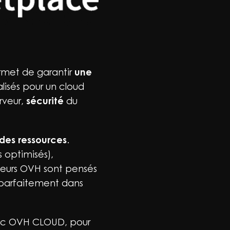
ermet de garantir
une
isés pour un cloud
rveur,
sécurité
du
des ressources
.
 optimisés),
veurs OVH sont pensés
t parfaitement dans
avec OVH CLOUD, pour