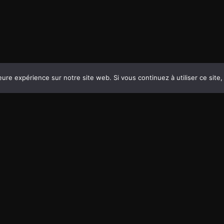
D
E
eure expérience sur notre site web. Si vous continuez à utiliser ce sit