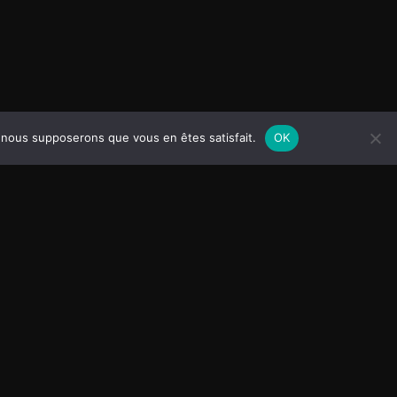
F
e, nous supposerons que vous en êtes satisfait.
OK