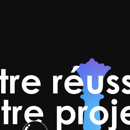
tre réuss
tre proje