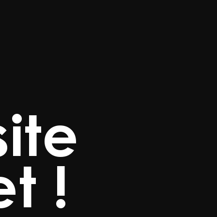
ite
t !