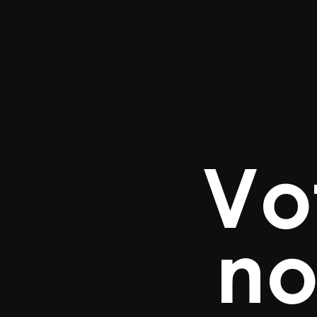
Vo
no