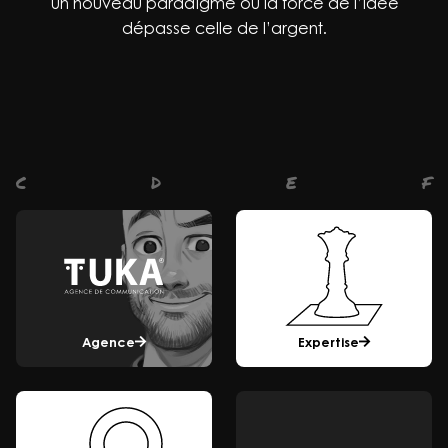
Un nouveau paradigme où la force de l’idée
dépasse celle de l’argent.
C
D
E
F
Agence
Expertise